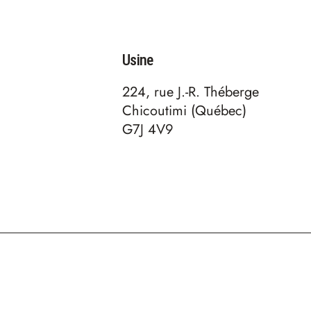
Usine
224, rue J.-R. Théberge
Chicoutimi (Québec)
G7J 4V9