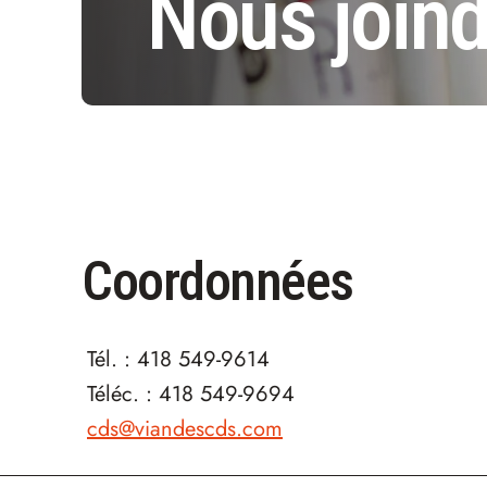
Nous joind
Coordonnées
Tél. :
418 549-9614
Téléc. :
418 549-9694
cds@viandescds.com