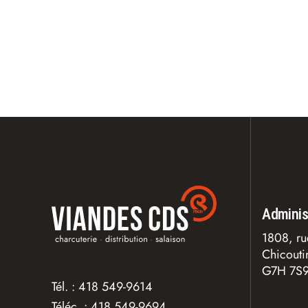
Adminis
1808, ru
Chicout
G7H 7S
Tél. :
418 549-9614
Téléc. :
418 549-9694