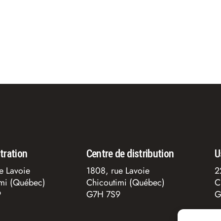
tration
Centre de distribution
U
e Lavoie
1808, rue Lavoie
2
imi (Québec)
Chicoutimi (Québec)
C
9
G7H 7S9
G