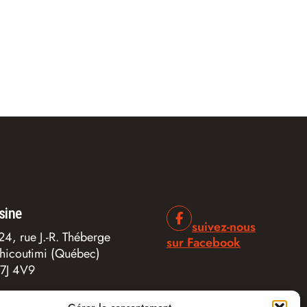
sine
suivez-nous
24, rue J.-R. Théberge
sur Facebook
hicoutimi (Québec)
7J 4V9