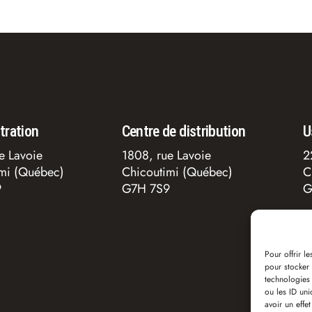
tration
Centre de distribution
U
e Lavoie
1808, rue Lavoie
2
imi (Québec)
Chicoutimi (Québec)
C
9
G7H 7S9
G
Pour offrir l
pour stocker 
technologies
ou les ID uni
avoir un effet