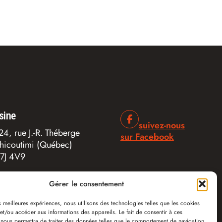
sine
suivez-nous
24, rue J.-R. Théberge
sur Facebook
hicoutimi (Québec)
7J 4V9
Gérer le consentement
es meilleures expériences, nous utilisons des technologies telles que les cookies
et/ou accéder aux informations des appareils. Le fait de consentir à ces
 nous permettra de traiter des données telles que le comportement de navigation