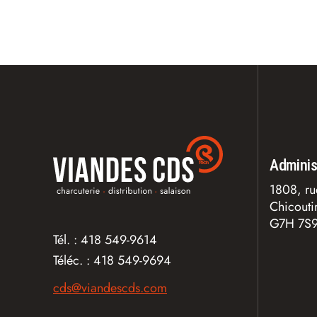
Adminis
1808, ru
Chicout
G7H 7S
Tél. :
418 549-9614
Téléc. :
418 549-9694
cds@viandescds.com