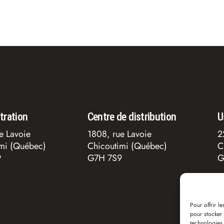
tration
Centre de distribution
U
e Lavoie
1808, rue Lavoie
2
imi (Québec)
Chicoutimi (Québec)
C
9
G7H 7S9
G
Pour offrir l
pour stocker 
technologies